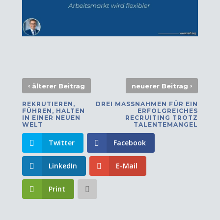
‹
›
älterer Beitrag
neuerer Beitrag
REKRUTIEREN,
DREI MASSNAHMEN FÜR EIN E
FÜHREN, HALTEN
RFOLGREICHES R
IN EINER NEUEN
ECRUITING TROTZ T
WELT
ALENTEMANGEL
Twitter
Facebook
LinkedIn
E-Mail
Print