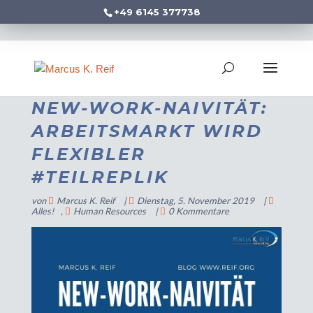
+49 6145 377738
NEW-WORK-NAIVITÄT:
ARBEITSMARKT WIRD
FLEXIBLER
#TEILREPLIK
von
Marcus K. Reif
|
Dienstag, 5. November 2019
|
Alles!
,
Human Resources
|
0 Kommentare