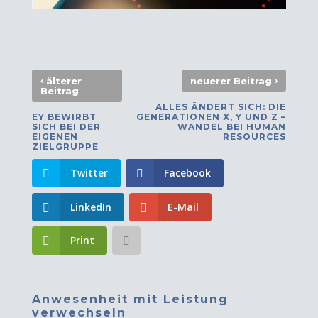
‹
›
älterer
neuerer Beitrag
Beitrag
ALLES ÄNDERT SICH: DIE
EY BEWIRBT
GENERATIONEN X, Y UND Z –
SICH BEI DER
WANDEL BEI HUMAN
EIGENEN
RESOURCES
ZIELGRUPPE
Twitter
Facebook
LinkedIn
E-Mail
Print
Anwesenheit mit Leistung
verwechseln