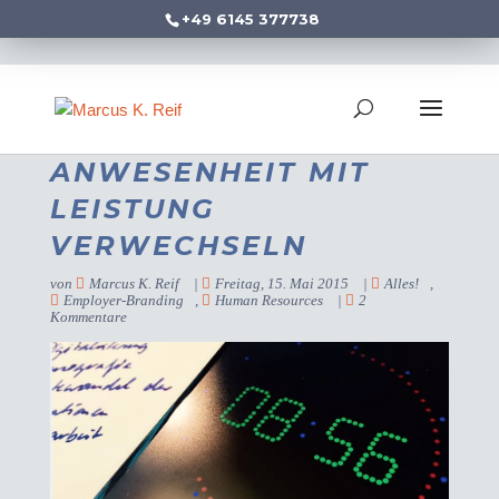
+49 6145 377738
ANWESENHEIT MIT
LEISTUNG
VERWECHSELN
von
Marcus K. Reif
|
Freitag, 15. Mai 2015
|
Alles!
,
Employer-Branding
,
Human Resources
|
2
Kommentare