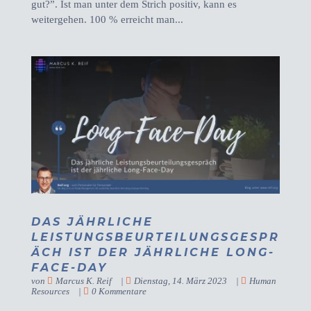
gut?”. Ist man unter dem Strich positiv, kann es
weitergehen. 100 % erreicht man...
DAS JÄHRLICHE
LEISTUNGSBEURTEILUNGSGESPR
ÄCH IST DER JÄHRLICHE LONG-
FACE-DAY
von
Marcus K. Reif
|
Dienstag, 14. März 2023
|
Human
Resources
|
0 Kommentare