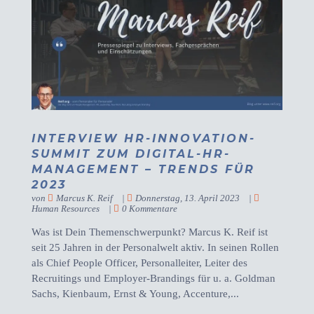
INTERVIEW HR-INNOVATION-
SUMMIT ZUM DIGITAL-HR-
MANAGEMENT – TRENDS FÜR
2023
von
Marcus K. Reif
|
Donnerstag, 13. April 2023
|
Human Resources
|
0 Kommentare
Was ist Dein Themenschwerpunkt? Marcus K. Reif ist
seit 25 Jahren in der Personalwelt aktiv. In seinen Rollen
als Chief People Officer, Personalleiter, Leiter des
Recruitings und Employer-Brandings für u. a. Goldman
Sachs, Kienbaum, Ernst & Young, Accenture,...