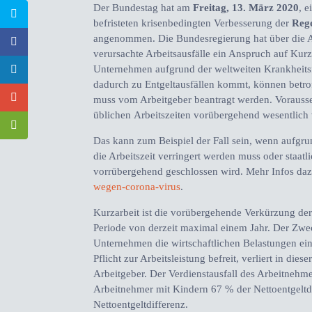
Der Bundestag hat am
Freitag, 13. März 2020
, 
befristeten krisenbedingten Verbesserung der
Rege
angenommen. Die Bundesregierung hat über die Ar
verursachte Arbeitsausfälle ein Anspruch auf Ku
Unternehmen aufgrund der weltweiten Krankheitsf
dadurch zu Entgeltausfällen kommt, können betrof
muss vom Arbeitgeber beantragt werden. Vorausset
üblichen Arbeitszeiten vorübergehend wesentlich v
Das kann zum Beispiel der Fall sein, wenn aufgr
die Arbeitszeit verringert werden muss oder staa
vorrübergehend geschlossen wird. Mehr Infos daz
wegen-corona-virus
.
Kurzarbeit ist die vorübergehende Verkürzung der b
Periode von derzeit maximal einem Jahr. Der Zwe
Unternehmen die wirtschaftlichen Belastungen ein
Pflicht zur Arbeitsleistung befreit, verliert in d
Arbeitgeber. Der Verdienstausfall des Arbeitnehm
Arbeitnehmer mit Kindern 67 % der Nettoentgeltd
Nettoentgeltdifferenz.