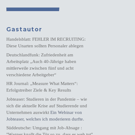
Gastautor
Handelsblatt: FEHLER IM RECRUITING:
Diese Unarten sollten Personaler ablegen
Deutschlandfunk: Zufriedenheit am
Arbeitsplatz „Auch 40-Jährige haben
mittlerweile zwischen fünf und acht
verschiedene Arbeitgeber“
HR Journal: „Measure What Matters“:
Erfolgstreiber Ziele & Key Results
Jobteaser: Studieren in der Pandemie – wie
sich die aktuelle Krise auf Studierende und
Unternehmen auswirkt
Ein Webinar von
Jobteaser, welches ich moderieren durfte.
Süddeutsche: Umgang mit Job-Absage :
"Wagner knallt die Tür so zu, dass es weh tut"