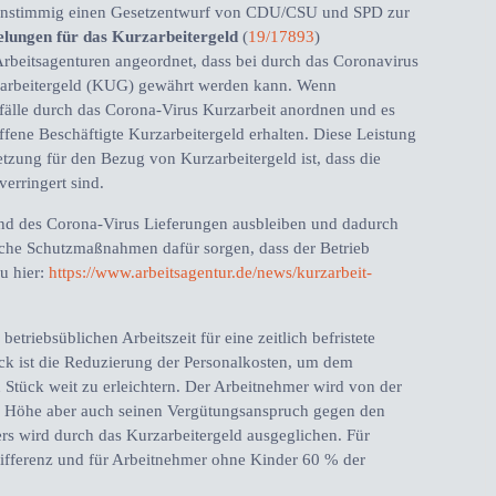
einstimmig einen Gesetzentwurf von CDU/CSU und SPD zur
lungen für das Kurzarbeitergeld
(
19/17893
)
beitsagenturen angeordnet, dass bei durch das Coronavirus
rzarbeitergeld (KUG) gewährt werden kann. Wenn
älle durch das Corona-Virus Kurzarbeit anordnen und es
fene Beschäftigte Kurzarbeitergeld erhalten. Diese Leistung
zung für den Bezug von Kurzarbeitergeld ist, dass die
erringert sind.
und des Corona-Virus Lieferungen ausbleiben und dadurch
tliche Schutzmaßnahmen dafür sorgen, dass der Betrieb
u hier:
https://www.arbeitsagentur.de/news/kurzarbeit-
etriebsüblichen Arbeitszeit für eine zeitlich befristete
ck ist die Reduzierung der Personalkosten, um dem
 Stück weit zu erleichtern. Der Arbeitnehmer wird von der
ieser Höhe aber auch seinen Vergütungsanspruch gegen den
ers wird durch das Kurzarbeitergeld ausgeglichen. Für
ifferenz und für Arbeitnehmer ohne Kinder 60 % der