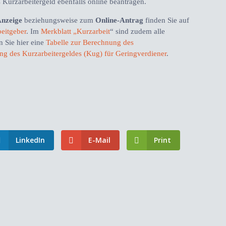
 Kurzarbeitergeld ebenfalls online beantragen.
Anzeige
beziehungsweise zum
Online-Antrag
finden Sie auf
beitgeber
. Im
Merkblatt „Kurzarbeit
“ sind zudem alle
 Sie hier eine
Tabelle zur Berechnung des
ng des Kurzarbeitergeldes (Kug) für Geringverdiener
.
LinkedIn
E-Mail
Print