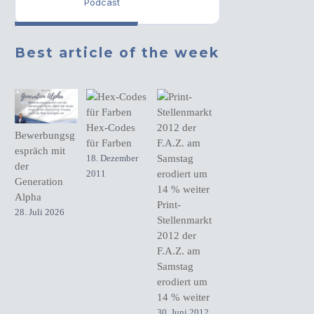
Podcast
Best article of the week
Hex-Codes
Bewerbungsg
für Farben
espräch mit
18. Dezember
der
2011
Generation
Alpha
Print-
28. Juli 2026
Stellenmarkt
2012 der
F.A.Z. am
Samstag
erodiert um
14 % weiter
30. Juni 2012