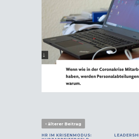
‹
älterer Beitrag
HR IM KRISENMODUS:
LEADERSHI