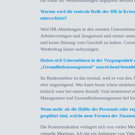
die Pläne für Neueinstellungen angepasst werden
Warum wird die zentrale Rolle der HR in Krise
unterschätzt?
Weil HR-Abteilungen in den meisten Unternehmen 
Arbeitsverträgen und Zeugnissen und immer unter
und keine Ahnung vom Geschäft zu haben. Corona 
Wertbeitrag klarer aufzuzeigen.
Haben sich Unternehmen in der Vergangenheit
„Gesundheitsmanagement“ ausreichend bemüh
Im Bankensektor ist das normal, weil es von den A
eher ungenügend. Wer kann heute schon strukturi
kritisch wäre bei einem Ausfall. Und strukturiert
Management und Gesundheitsmanagement lief bis
Wenn mehr als die Hälfte des Personals oder so
gesplittet sind, welche neue Formen der Zusamm
Die Kommunikation verlagert sich von vielen Meet
virtuelle Meetings. Ich bin ein Anhänger von Vi