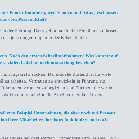
 ihre Kinder kümmern, weil Schulen und Kitas geschlossen
t das vom Personalchef?
ie in der Führung. Dazu gehört auch, den Freiräume zu lassen
n das jetzt notgedrungen in der Krise mit den
auern. Nach den ersten Schnellmaßnahmen: Was kommt auf
zur sozialen Isolation noch monatelang bestehen?
 Führungskräfte rücken. Der aktuelle Zustand ist für viele
uell zu arbeiten, Vertrauen zu entwickeln in Führung auf
ielführendem Arbeiten zu begleiten sind Themen, die wir im
solation und reine virtuelle Arbeit vorbereitet. Unsere
eil zum Beispiel Unternehmen, die eher noch auf Präsenz
tion ihrer Mitarbeiter durchaus funktioniert und noch
Krise anders beurteilt werden, Homeoffice zum Beispiel. Wir