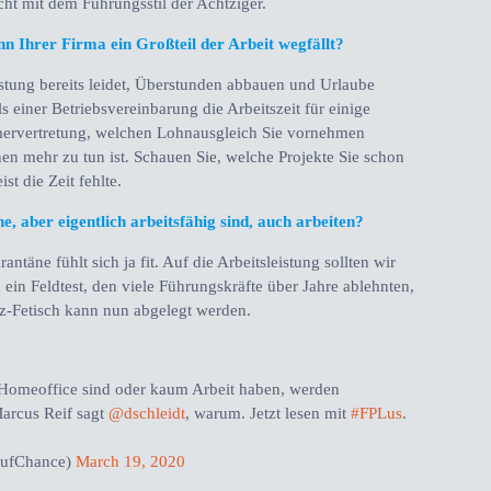
cht mit dem Führungsstil der Achtziger.
 Ihrer Firma ein Großteil der Arbeit wegfällt?
stung bereits leidet, Überstunden abbauen und Urlaube
s einer Betriebsvereinbarung die Arbeitszeit für einige
mervertretung, welchen Lohnausgleich Sie vornehmen
nen mehr zu tun ist. Schauen Sie, welche Projekte Sie schon
st die Zeit fehlte.
e, aber eigentlich arbeitsfähig sind, auch arbeiten?
antäne fühlt sich ja fit. Auf die Arbeitsleistung sollten wir
 ein Feldtest, den viele Führungskräfte über Jahre ablehnten,
enz-Fetisch kann nun abgelegt werden.
 Homeoffice sind oder kaum Arbeit haben, werden
Marcus Reif sagt
@dschleidt
, warum. Jetzt lesen mit
#FPLus
.
rufChance)
March 19, 2020