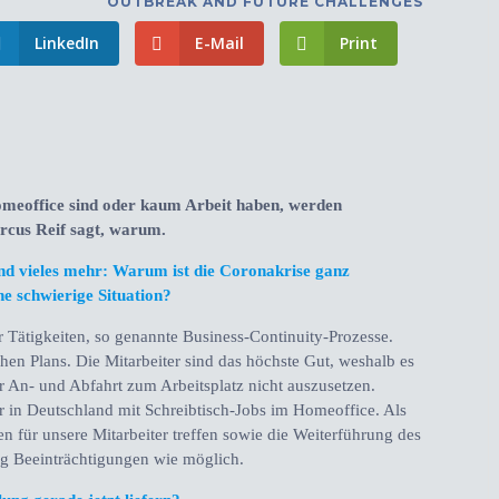
OUTBREAK AND FUTURE CHALLENGES
LinkedIn
E-Mail
Print
omeoffice sind oder kaum Arbeit haben, werden
rcus Reif sagt, warum.
und vieles mehr: Warum ist die Coronakrise ganz
ne schwierige Situation?
r Tätigkeiten, so genannte Business-Continuity-Prozesse.
chen Plans. Die Mitarbeiter sind das höchste Gut, weshalb es
r An- und Abfahrt zum Arbeitsplatz nicht auszusetzen.
ter in Deutschland mit Schreibtisch-Jobs im Homeoffice. Als
n für unsere Mitarbeiter treffen sowie die Weiterführung des
ig Beeinträchtigungen wie möglich.