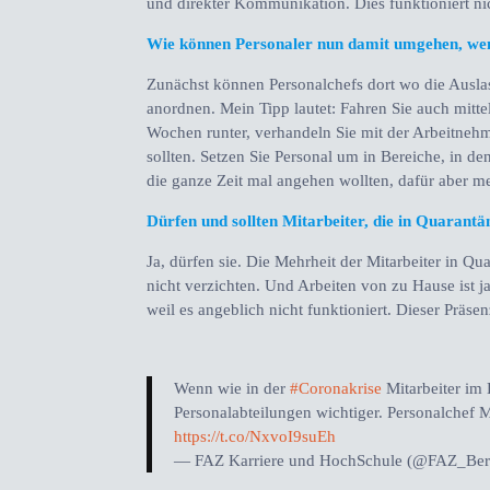
und direkter Kommunikation. Dies funktioniert ni
Wie können Personaler nun damit umgehen, wenn
Zunächst können Personalchefs dort wo die Ausla
anordnen. Mein Tipp lautet: Fahren Sie auch mittel
Wochen runter, verhandeln Sie mit der Arbeitneh
sollten. Setzen Sie Personal um in Bereiche, in de
die ganze Zeit mal angehen wollten, dafür aber mei
Dürfen und sollten Mitarbeiter, die in Quarantän
Ja, dürfen sie. Die Mehrheit der Mitarbeiter in Quar
nicht verzichten. Und Arbeiten von zu Hause ist ja
weil es angeblich nicht funktioniert. Dieser Präs
Wenn wie in der
#Coronakrise
Mitarbeiter im
Personalabteilungen wichtiger. Personalchef 
https://t.co/NxvoI9suEh
— FAZ Karriere und HochSchule (@FAZ_Be