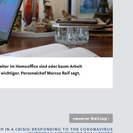
›
neuerer Beitrag
P IN A CRISIS: RESPONDING TO THE CORONAVIRUS