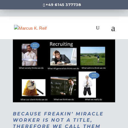
+49 6145 377738
BECAUSE FREAKIN’ MIRACLE
WORKER IS NOT A TITLE,
THEREFORE WE CALL THEM