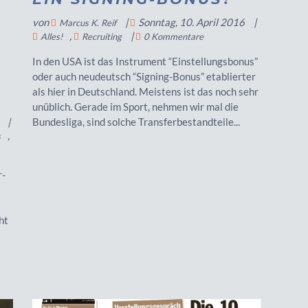
von
|
Sonntag, 10. April 2016
|
Marcus K. Reif
,
|
Alles!
Recruiting
0 Kommentare
In den USA ist das Instrument “Einstellungsbonus”
oder auch neudeutsch “Signing-Bonus” etablierter
als hier in Deutschland. Meistens ist das noch sehr
unüblich. Gerade im Sport, nehmen wir mal die
|
Bundesliga, sind solche Transferbestandteile...
,
s
r-
t
ht