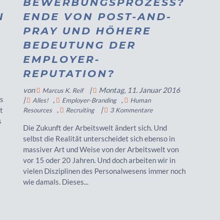
BEWERBUNGSPROZESS?
N
ENDE VON POST-AND-
PRAY UND HÖHERE
BEDEUTUNG DER
EMPLOYER-
REPUTATION?
von
|
Montag, 11. Januar 2016
Marcus K. Reif
Es
|
,
,
Alles!
Employer-Branding
Human
,
|
t
Resources
Recruiting
3 Kommentare
s
Die Zukunft der Arbeitswelt ändert sich. Und
selbst die Realität unterscheidet sich ebenso in
massiver Art und Weise von der Arbeitswelt von
vor 15 oder 20 Jahren. Und doch arbeiten wir in
vielen Disziplinen des Personalwesens immer noch
wie damals. Dieses...