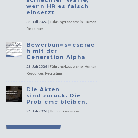
schlechten Waffe,
wenn HR es falsch
einsetzt
31. Juli 2026
|
Führung/Leadership
,
Human
Resources
Bewerbungsgespräc
h mit der
Generation Alpha
28. Juli 2026
|
Führung/Leadership
,
Human
Resources
,
Recruiting
Die Akten
sind zurück. Die
Probleme bleiben.
21. Juli 2026
|
Human Resources