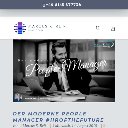
+49 6145 377738
DER MODERNE PEOPLE-
MANAGER #HROFTHEFUTURE
von
Marcus K. Reif
|
Mittwoch, 14. August 2019
|