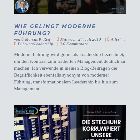
WIE GELINGT MODERNE
FÜHRUNG?
von
Marcus K. Reif
|
Mittwoch, 24. Juli 2019
|
Alles!
,
Führung/Leadership
|
0 Kommentare
Moderne Führung wird gerne als Leadership bezeichnet,
um den Kontrast zum tradierten Management deutlich zu
machen. Ich verwende in meinen Blog-Beiträgen die
Begrifflichkeit ebenfalls synonym von moderner
Führung, transformationalem Leadership bis hin zum
Management....