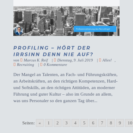
PROFILING – HÖRT DER
IRRSINN DENN NIE AUF?
von
Marcus K. Reif
|
Dienstag, 9. Juli 2019
|
Alles!
,
Recruiting
|
0 Kommentare
Der Mangel an Talenten, an Fach- und Führungskräften,
an Arbeitskräften, an den richtigen Kompetenzen, Hard-
und Softskills, an den richtigen Attitüden, an moderner
Führung und guter Kultur – also im Grunde an allem,
was uns Personaler so den ganzen Tag über...
Seiten:
«
1
2
3
4
5
6
7
8
9
10