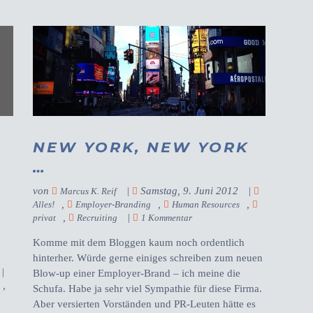
NEW YORK, NEW YORK
N
…
von
|
Samstag, 9. Juni 2012
|
Marcus K. Reif
,
,
,
Alles!
Employer-Branding
Human Resources
,
|
privat
Recruiting
1 Kommentar
Komme mit dem Bloggen kaum noch ordentlich
hinterher. Würde gerne einiges schreiben zum neuen
|
Blow-up einer Employer-Brand – ich meine die
,
Schufa. Habe ja sehr viel Sympathie für diese Firma.
Aber versierten Vorständen und PR-Leuten hätte es