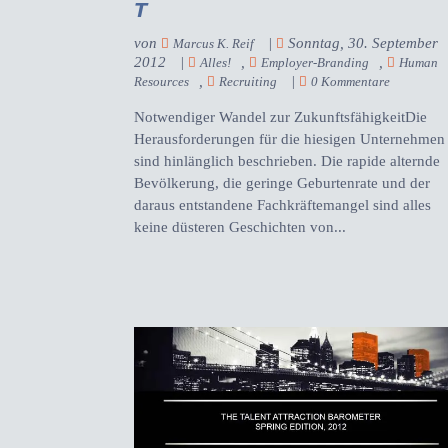
T
von
|
Sonntag, 30. September
Marcus K. Reif
2012
|
,
,
Alles!
Employer-Branding
Human
,
|
Resources
Recruiting
0 Kommentare
Notwendiger Wandel zur ZukunftsfähigkeitDie
Herausforderungen für die hiesigen Unternehmen
sind hinlänglich beschrieben. Die rapide alternde
Bevölkerung, die geringe Geburtenrate und der
daraus entstandene Fachkräftemangel sind alles
keine düsteren Geschichten von...