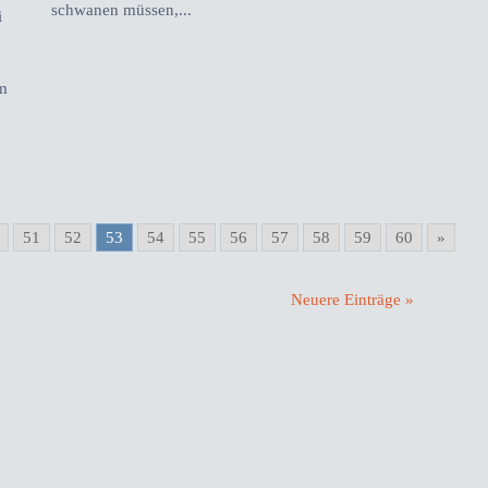
schwanen müssen,...
i
em
51
52
53
54
55
56
57
58
59
60
»
Neuere Einträge »