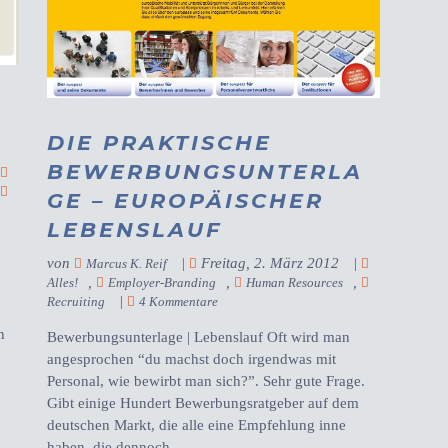
DIE PRAKTISCHE
BEWERBUNGSUNTERLA
|
,
GE – EUROPÄISCHER
LEBENSLAUF
von
|
Freitag, 2. März 2012
|
Marcus K. Reif
,
,
,
Alles!
Employer-Branding
Human Resources
|
Recruiting
4 Kommentare
n
Bewerbungsunterlage | Lebenslauf Oft wird man
angesprochen “du machst doch irgendwas mit
Personal, wie bewirbt man sich?”. Sehr gute Frage.
Gibt einige Hundert Bewerbungsratgeber auf dem
deutschen Markt, die alle eine Empfehlung inne
haben, die dennoch...