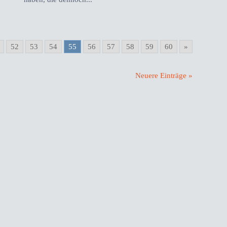
52
53
54
55
56
57
58
59
60
»
Neuere Einträge »