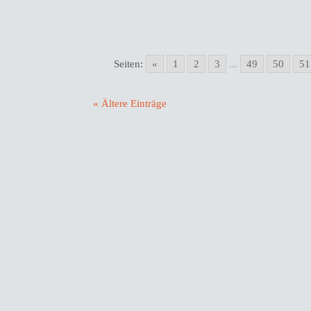
Seiten:
«
1
2
3
...
49
50
51
« Ältere Einträge