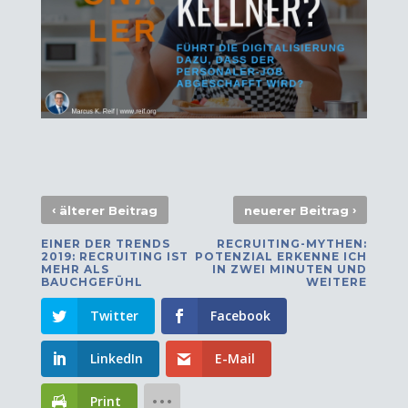
‹
›
älterer Beitrag
neuerer Beitrag
EINER DER TRENDS
RECRUITING-MYTHEN:
2019: RECRUITING IST
POTENZIAL ERKENNE ICH
MEHR ALS
IN ZWEI MINUTEN UND
BAUCHGEFÜHL
WEITERE
Twitter
Facebook
LinkedIn
E-Mail
Print