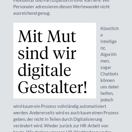
Personaler adressieren diesen Wertewandel nicht
ausreichend genug.
Künstlich
e
Intellige
nz,
Algorith
men,
sogar
Chatbots
können
uns dabei
helfen,
jedoch
wird kaum ein Prozess vollständig automatisiert
werden. Andererseits wird es auch kaum einen Prozess
geben, der nicht in Teilen durch Digitalisierung
verändert wird. Wieder zurück zur HR-Arbeit von
heute. Wir denken unseren HR-Wertbeitrag weder