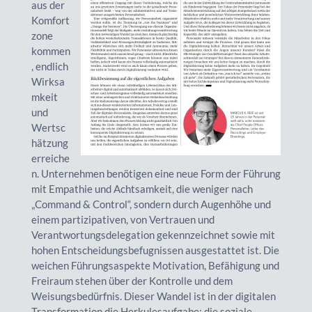
aus der
Komfort
zone
kommen
, endlich
Wirksa
mkeit
und
Wertsc
hätzung
erreiche
n. Unternehmen benötigen eine neue Form der Führung
mit Empathie und Achtsamkeit, die weniger nach
„Command & Control“, sondern durch Augenhöhe und
einem partizipativen, von Vertrauen und
Verantwortungsdelegation gekennzeichnet sowie mit
hohen Entscheidungsbefugnissen ausgestattet ist. Die
weichen Führungsaspekte Motivation, Befähigung und
Freiraum stehen über der Kontrolle und dem
Weisungsbedürfnis. Dieser Wandel ist in der digitalen
Transformation die Herkulesaufgabe: die soziale