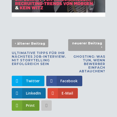
‹
neuerer Beitrag
älterer Beitrag
›
ULTIMATIVE TIPPS FÜR IHR
NÄCHSTES JOB-INTERVIEW.
GHOSTING: WAS
MIT STORYTELLING
TUN, WENN
ERFOLGREICH SEIN
BEWERBER
EINFACH
ABTAUCHEN?
Twitter
Facebook
LinkedIn
E-Mail
Print