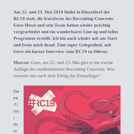
Am 22. und 23. Mai 2019 findet in Düsseldorf der
RC19 statt, die Kurzform des Recruiting-Convents.
Gero Hesse und sein Team haben wieder prächtig
vorgearbeitet und ein wunderbares Line-up und tolles
Programm erstellt. Ich bin auch wieder mit am Start
und freue mich drauf. Eine super Gelegenheit, mit
Gero ein kurzes Interview zum RC19 zu führen:
Marcus:
Gero, am 22. und 23. Mai gibt es die zweite
Auflage des modernisierten Recruiting Convents. Was
erwartet uns nach dem Erfolg der Erstauflage?
Ge
ro
:
U
nte
r
de
m