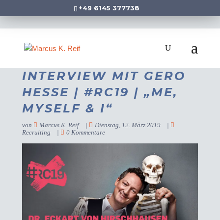
+49 6145 377738
INTERVIEW MIT GERO
HESSE | #RC19 | „ME,
MYSELF & I“
von
Marcus K. Reif
|
Dienstag, 12. März 2019
|
Recruiting
|
0 Kommentare