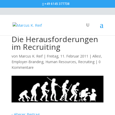
+49 6145 377738
Die Herausforderungen
im Recruiting
von
Marcus K. Reif
|
Freitag, 11. Februar 2011
|
Alles!
,
Employer-Branding
,
Human Resources
,
Recruiting
|
0
Kommentare
‹
älterer Beitrag