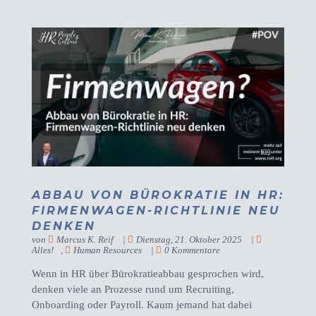
ABBAU VON BÜROKRATIE IN HR:
FIRMENWAGEN-RICHTLINIE NEU
DENKEN
von
Marcus K. Reif
|
Dienstag, 21. Oktober 2025
|
Alles!
,
Human Resources
|
0 Kommentare
Wenn in HR über Bürokratieabbau gesprochen wird,
denken viele an Prozesse rund um Recruiting,
Onboarding oder Payroll. Kaum jemand hat dabei