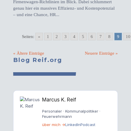
Firmenwagen-Richtlinien im Blick. Dabei schlummert
genau hier ein massives Effizienz- und Kostenpotenzial
– und eine Chance, HR...
Seiten:
«
1
2
3
4
5
6
7
8
9
10
« Ältere Einträge
Neuere Einträge »
Blog Reif.org
Marcus K. Reif
Personaler · Kommunalpolitiker ·
Feuerwehrmann
über mich →
LinkedIn
Podcast