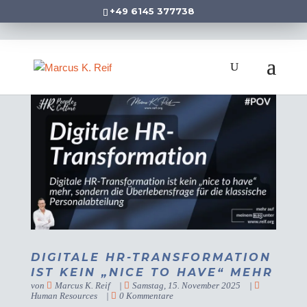
+49 6145 377738
DIGITALE HR-TRANSFORMATION
IST KEIN „NICE TO HAVE“ MEHR
von
Marcus K. Reif
|
Samstag, 15. November 2025
|
Human Resources
|
0 Kommentare