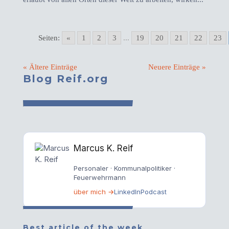
Seiten:
«
1
2
3
...
19
20
21
22
23
« Ältere Einträge
Neuere Einträge »
Blog Reif.org
Marcus K. Reif
Personaler · Kommunalpolitiker ·
Feuerwehrmann
über mich →
LinkedIn
Podcast
Best article of the week