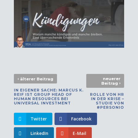
‹
neuerer
älterer Beitrag
›
Beitrag
IN EIGENER SACHE: MARCUS K.
REIF IST GROUP HEAD OF
ROLLE VON HR
HUMAN RESOURCES BEI
IN DER KRISE –
UNIVERSAL INVESTMENT
STUDIE VON
#PERSONIO
Twitter
Facebook
LinkedIn
E-Mail