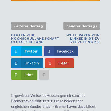
‹
›
älterer Beitrag
neuerer Beitrag
FAKTEN ZUR
WHITEPAPER VON
HOCHSCHULLANDSCHAFT
LINKEDIN.DE ZU
IN DEUTSCHLAND
RECRUITING 2.0
Twitter
Facebook
LinkedIn
E-Mail
Print
In gewisser Weise ist Hessen, gemeinsam mit
Bremerhaven, einzigartig. Diese beiden sehr
ungleichen Bundesländer - Bremerhaven dazu bildet