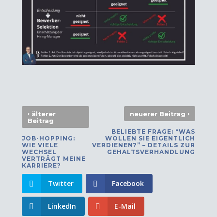
‹
›
älterer
neuerer Beitrag
Beitrag
BELIEBTE FRAGE: “WAS
JOB-HOPPING:
WOLLEN SIE EIGENTLICH
WIE VIELE
VERDIENEN?” – DETAILS ZUR
WECHSEL
GEHALTSVERHANDLUNG
VERTRÄGT MEINE
KARRIERE?
Twitter
Facebook
LinkedIn
E-Mail