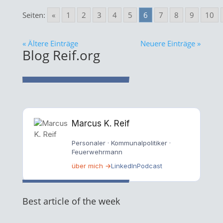
Seiten:
«
1
2
3
4
5
6
7
8
9
10
« Ältere Einträge
Neuere Einträge »
Blog Reif.org
Marcus K. Reif
Personaler · Kommunalpolitiker ·
Feuerwehrmann
über mich →
LinkedIn
Podcast
Best article of the week