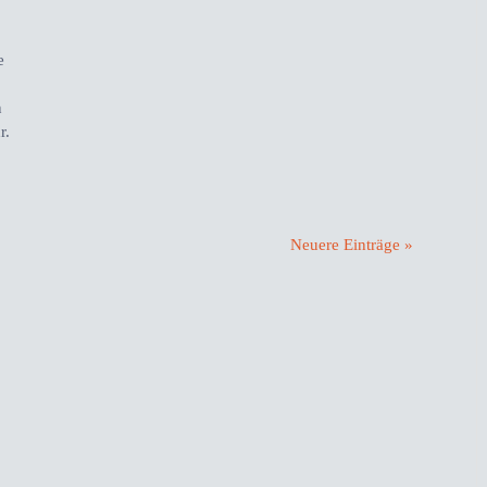
e
n
r.
Neuere Einträge »