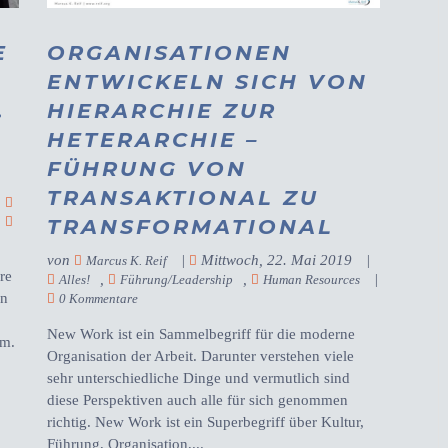
E
ORGANISATIONEN
ENTWICKELN SICH VON
.
HIERARCHIE ZUR
HETERARCHIE –
FÜHRUNG VON
TRANSAKTIONAL ZU
|
,
TRANSFORMATIONAL
von
|
Mittwoch, 22. Mai 2019
|
Marcus K. Reif
re
,
,
|
Alles!
Führung/Leadership
Human Resources
en
0 Kommentare
New Work ist ein Sammelbegriff für die moderne
um.
Organisation der Arbeit. Darunter verstehen viele
sehr unterschiedliche Dinge und vermutlich sind
diese Perspektiven auch alle für sich genommen
richtig. New Work ist ein Superbegriff über Kultur,
Führung, Organisation,...