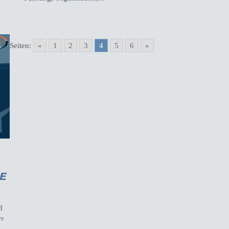
Seiten:
«
1
2
3
4
5
6
»
RE
8
es