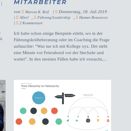
MITARBEITER
|
von
|
Donnerstag, 18. Juli 2019
Marcus K. Reif
|
,
,
Alles!
Führung/Leadership
Human Resources
|
2 Kommentare
n
Ich habe schon einige Beispiele erlebt, wo in der
ls
Führungskräfteberatung oder im Coaching die Frage
auftauchte: “Was tue ich mit Kollege xyz. Der steht
eine Minute vor Feierabend vor der Stechuhr und
wartet”. In den meisten Fällen habe ich versucht,...