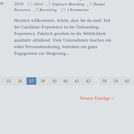
on
2016
|
,
,
Alles!
Employer-Branding
Human
,
|
Resources
Recruiting
1 Kommentar
Herzlich willkommen. Schön, dass Sie da sind! Teil
der Candidate-Experience ist die Onboarding-
Experience. Faktisch gesehen ist die Wirklichkeit
qualitativ abfallend. Viele Unternehmen machen ein
tolles Personalmarketing, betreiben ein gutes
Engagement zur Steigerung...
35
36
37
38
39
40
41
42
...
58
59
60
Neuere Einträge »