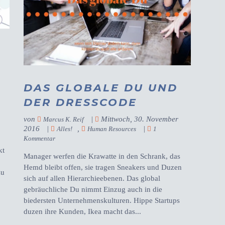
DAS GLOBALE DU UND
DER DRESSCODE
von
|
Mittwoch, 30. November
Marcus K. Reif
2016
|
,
|
Alles!
Human Resources
1
Kommentar
kt
Manager werfen die Krawatte in den Schrank, das
Hemd bleibt offen, sie tragen Sneakers und Duzen
zu
sich auf allen Hierarchieebenen. Das global
gebräuchliche Du nimmt Einzug auch in die
biedersten Unternehmenskulturen. Hippe Startups
duzen ihre Kunden, Ikea macht das...