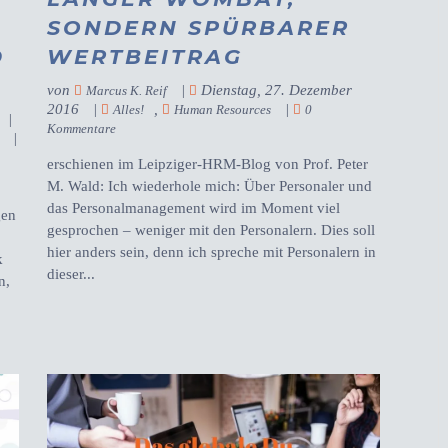
SONDERN SPÜRBARER
D
WERTBEITRAG
von
|
Dienstag, 27. Dezember
Marcus K. Reif
2016
|
,
|
Alles!
Human Resources
0
|
Kommentare
|
erschienen im Leipziger-HRM-Blog von Prof. Peter
M. Wald: Ich wiederhole mich: Über Personaler und
das Personalmanagement wird im Moment viel
gen
gesprochen – weniger mit den Personalern. Dies soll
hier anders sein, denn ich spreche mit Personalern in
k
dieser...
n,