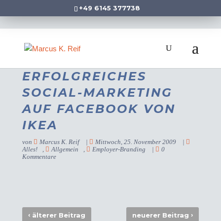
+49 6145 377738
ERFOLGREICHES
SOCIAL-MARKETING
AUF FACEBOOK VON
IKEA
von
Marcus K. Reif
|
Mittwoch, 25. November 2009
|
Alles!
,
Allgemein
,
Employer-Branding
|
0
Kommentare
‹
›
älterer Beitrag
neuerer Beitrag