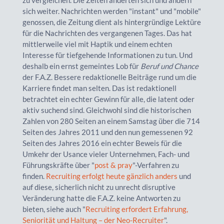
sich weiter. Nachrichten werden "instant" und "mobile"
genossen, die Zeitung dient als hintergründige Lektüre
für die Nachrichten des vergangenen Tages. Das hat
mittlerweile viel mit Haptik und einem echten
Interesse für tiefgehende Informationen zu tun. Und
deshalb ein ernst gemeintes Lob für
Beruf und Chance
der F.A.Z. Bessere redaktionelle Beiträge rund um die
Karriere findet man selten. Das ist redaktionell
betrachtet ein echter Gewinn für alle, die latent oder
aktiv suchend sind. Gleichwohl sind die historischen
Zahlen von 280 Seiten an einem Samstag über die 714
Seiten des Jahres 2011 und den nun gemessenen 92
Seiten des Jahres 2016 ein echter Beweis für die
Umkehr der Usance vieler Unternehmen, Fach- und
Führungskräfte über "
post & pray
"-Verfahren zu
finden.
Recruiting erfolgt heute gänzlich anders
und
auf diese, sicherlich nicht zu unrecht disruptive
Veränderung hatte die F.A.Z. keine Antworten zu
bieten, siehe auch "
Recruiting erfordert Erfahrung,
Seniorität und Haltung – der Neo-Recruiter
".