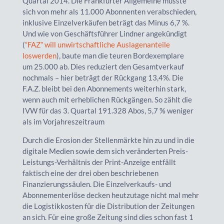
Quartal 2014. Die Frankfurter Allgemeine musste
sich von mehr als 11.000 Abonnenten verabschieden,
inklusive Einzelverkäufen beträgt das Minus 6,7 %.
Und wie von Geschäftsführer Lindner angekündigt
(
“FAZ” will unwirtschaftliche Auslagenanteile
loswerden
), baute man die teuren Bordexemplare
um 25.000 ab. Dies reduziert den Gesamtverkauf
nochmals – hier beträgt der Rückgang 13,4%. Die
F.A.Z. bleibt bei den Abonnements weiterhin stark,
wenn auch mit erheblichen Rückgängen. So zählt die
IVW für das 3. Quartal 191.328 Abos, 5,7 % weniger
als im Vorjahreszeitraum
Durch die Erosion der Stellenmärkte hin zu und in die
digitale Medien sowie dem sich veränderten Preis-
Leistungs-Verhältnis der Print-Anzeige entfällt
faktisch eine der drei oben beschriebenen
Finanzierungssäulen. Die Einzelverkaufs- und
Abonnementerlöse decken heutzutage nicht mal mehr
die Logistikkosten für die Distribution der Zeitungen
an sich. Für eine große Zeitung sind dies schon fast 1