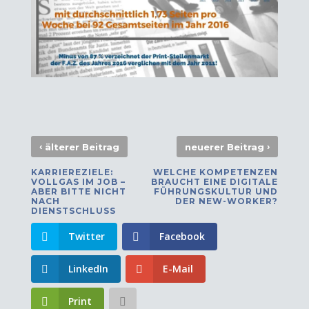
‹
›
älterer Beitrag
neuerer Beitrag
KARRIEREZIELE:
WELCHE KOMPETENZEN
VOLLGAS IM JOB –
BRAUCHT EINE DIGITALE
ABER BITTE NICHT
FÜHRUNGSKULTUR UND
NACH
DER NEW-WORKER?
DIENSTSCHLUSS
Twitter
Facebook
LinkedIn
E-Mail
Print