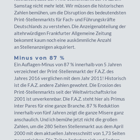
Samstag nicht mehr lebt. Wir müssen die historischen
Zahlen bemühen, um die Disruption des bedeutendsten
Print-Stellenmarkts für Fach- und Führungskräfte
Deutschlands zu verstehen. Die Anzeigenabteilung der
altehrwürdigen Frankfurter Allgemeine Zeitung
bekommt kaum noch eine auskömmliche Anzahl
an Stellenanzeigen akquiriert.
Minus von 87 %
Ein Auflagen-Minus von 87 % innerhalb von 5 Jahren
verzeichnet der Print-Stellenmarkt der F.A.Z. des
Jahres 2016 verglichen mit dem Jahr 2011! Historisch
ist die F.A.Z. andere Zahlen gewohnt. Die Erosion des
Print-Stellenmarkts seit der Weltwirtschaftskrise
2001 ist unverkennbar. Die F.A.Z. steht hier als Primus
inter Pares für eine ganze Branche. 87 % Reduktion
innerhalb von fünf Jahren zeigt die ganze Misere ganz
anschaulich. Und ich bemühe jetzt nicht die großen
Zahlen, um die 280 Seiten Stellenmarkt aus dem April
2000 mit dem aktuellen Jahresschnitt von 1,73 Seiten
zu vergleichen. Die Zeiten änderten sich und ändern