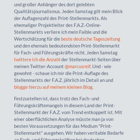
und großer Anhänger des dort gelebten
Qualitätsjournalismus. Jeden Samstag gilt mein Blick
der Auflagenzahl des Print-Stellenmarkts. Als
ehemaliger Projektleiter des F.A.Z.-Online-
Stellenmarkts verliere ich mein Faible und die
Wertschätzung für die
beste deutsche Tageszeitung
und den ehemals bedeutendsten Print-Stellenmarkt
für Fach- und Führungskräfte nicht. Jeden Samstag
twittere ich die Anzahl
der Stellenmarkt-Seiten über
meinen Twitter-Account
@marcusreif
. Und - wie
gewohnt - schaue ich mir die Print-Auflage des
Stellenmarkts der F.A.Z. jährlich im Detail an und
blogge hierzu auf meinem kleinen Blog
.
Festzustellen ist, dass trotz des Fach- und
Führungskräftemangels in diesem Land der Print-
Stellenmarkt der F.A.Z. vom Trend entkoppelt ist. Mit
einer oberflächlichen Analyse müsste man ja von
besten Voraussetzungen für das Medium "Print-
Stellenmarkt" ausgehen. Wir haben veritable Bedarfe
an Fach- und Führungskräften bei deutschen