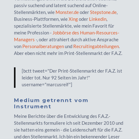
passiv suchend und latent suchend auf Online-
Stellenmärkten, wie
Monster.de
oder
Stepstone.de
,
Business-Plattformen, wie
Xing
oder
Linkedin
,
spezialisierte Stellenmärkte, wie mein Favorit für
meine Profession -
Jobbörse des Human-Resources-
Managers
-, oder attrahiert durch aktive Ansprache
von
Personalberatungen
und
Recruitingabteilungen
.
Aber eben nicht mehr im Print-Stellenmarkt der F.A.Z.
[bctt tweet="Der Print-Stellenmarkt der F.A.Z. ist
leider tot. Nur 92 Seiten im Jahr!"
username="marcusreif"]
Medium getrennt vom
Instrument
Meine Berichte über die Entwicklung des F.A.Z.-
Stellenmarkts formuliere ich seit Dezember 2010 und
sie hatten eins gemein - die Leidenschaft für die F.A.Z.
und den Stellenmarkt. Ich bin ein bekennender Leser