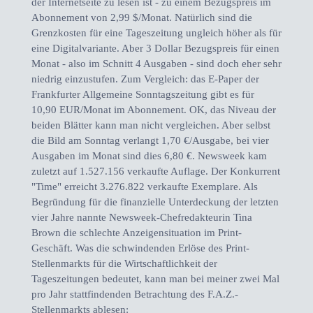
der Internetseite zu lesen ist - zu einem Bezugspreis im
Abonnement von 2,99 $/Monat. Natürlich sind die
Grenzkosten für eine Tageszeitung ungleich höher als für
eine Digitalvariante. Aber 3 Dollar Bezugspreis für einen
Monat - also im Schnitt 4 Ausgaben - sind doch eher sehr
niedrig einzustufen. Zum Vergleich: das E-Paper der
Frankfurter Allgemeine Sonntagszeitung gibt es für
10,90 EUR/Monat im Abonnement. OK, das Niveau der
beiden Blätter kann man nicht vergleichen. Aber selbst
die Bild am Sonntag verlangt 1,70 €/Ausgabe, bei vier
Ausgaben im Monat sind dies 6,80 €. Newsweek kam
zuletzt auf 1.527.156 verkaufte Auflage. Der Konkurrent
"Time" erreicht 3.276.822 verkaufte Exemplare. Als
Begründung für die finanzielle Unterdeckung der letzten
vier Jahre nannte Newsweek-Chefredakteurin Tina
Brown die schlechte Anzeigensituation im Print-
Geschäft. Was die schwindenden Erlöse des Print-
Stellenmarkts für die Wirtschaftlichkeit der
Tageszeitungen bedeutet, kann man bei meiner zwei Mal
pro Jahr stattfindenden Betrachtung des F.A.Z.-
Stellenmarkts ablesen: