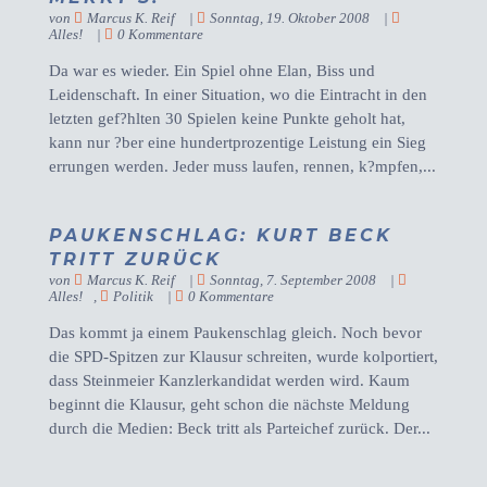
von
Marcus K. Reif
|
Sonntag, 19. Oktober 2008
|
Alles!
|
0 Kommentare
Da war es wieder. Ein Spiel ohne Elan, Biss und
Leidenschaft. In einer Situation, wo die Eintracht in den
letzten gef?hlten 30 Spielen keine Punkte geholt hat,
kann nur ?ber eine hundertprozentige Leistung ein Sieg
errungen werden. Jeder muss laufen, rennen, k?mpfen,...
PAUKENSCHLAG: KURT BECK
TRITT ZURÜCK
von
Marcus K. Reif
|
Sonntag, 7. September 2008
|
Alles!
,
Politik
|
0 Kommentare
Das kommt ja einem Paukenschlag gleich. Noch bevor
die SPD-Spitzen zur Klausur schreiten, wurde kolportiert,
dass Steinmeier Kanzlerkandidat werden wird. Kaum
beginnt die Klausur, geht schon die nächste Meldung
durch die Medien: Beck tritt als Parteichef zurück. Der...