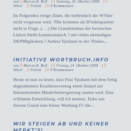
von
Marcus K. Reif
|
Sonntag, 26. Oktober 2008
|
Alles!
,
Politik
|
0 Kommentare
Im Folgenden einige Zitate, die hoffentlich der W?hler
nicht vergessen wird: ?Die kommen als B?ndnispartner
nicht in Frage. (. . .) Die Grundstruktur der hessischen
Linken bleibt kommunistisch ? mit vielen ehemaligen
DKPMitgliedern.? Andrea Ypsilanti in der ?Freien...
INITIATIVE WORTBRUCH.INFO
von
Marcus K. Reif
|
Freitag, 24. Oktober 2008
|
Alles!
,
Politik
|
0 Kommentare
Heute ist nun zu lesen, dass Frau Ypsilanti mit dem fertig
abgestimmten Koalitionsvertrag einen Anlauf zur
linkstolerierten Minderheitsregierung starten wird. Eine
schlimme Entwicklung, will ich meinen. Habe aus
diesem Grund eine kleine Werbung f?r die...
WIR STEIGEN AB UND KEINER
MERKT’S!