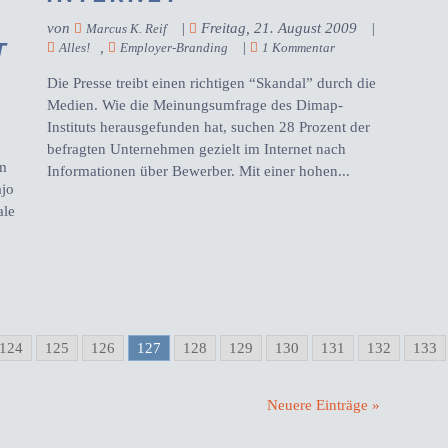
von
|
Freitag, 21. August 2009
|
Marcus K. Reif
T
,
|
Alles!
Employer-Branding
1 Kommentar
Die Presse treibt einen richtigen “Skandal” durch die
Medien. Wie die Meinungsumfrage des Dimap-
Instituts herausgefunden hat, suchen 28 Prozent der
befragten Unternehmen gezielt im Internet nach
im
Informationen über Bewerber. Mit einer hohen...
ajo
ale
124
125
126
127
128
129
130
131
132
133
Neuere Einträge »