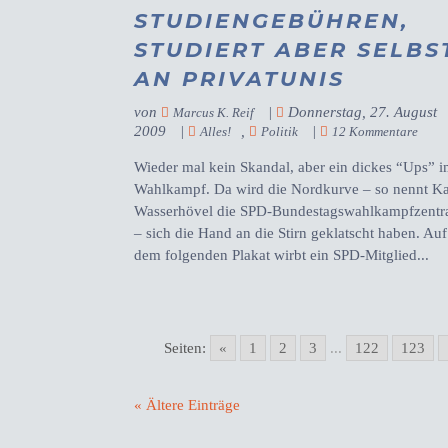
STUDIENGEBÜHREN,
STUDIERT ABER SELBS
AN PRIVATUNIS
von
|
Donnerstag, 27. August
Marcus K. Reif
2009
|
,
|
Alles!
Politik
12 Kommentare
Wieder mal kein Skandal, aber ein dickes “Ups” 
Wahlkampf. Da wird die Nordkurve – so nennt K
Wasserhövel die SPD-Bundestagswahlkampfzentr
– sich die Hand an die Stirn geklatscht haben. Auf
dem folgenden Plakat wirbt ein SPD-Mitglied...
Seiten:
«
1
2
3
...
122
123
« Ältere Einträge