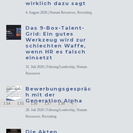
wirklich dazu sagt
4. August 2026
|
Human Resources
,
Recruiting
Das 9-Box-Talent-
Grid: Ein gutes
Werkzeug wird zur
schlechten Waffe,
wenn HR es falsch
einsetzt
31. Juli 2026
|
Führung/Leadership
,
Human
Resources
Bewerbungsgespräc
h mit der
Generation Alpha
134
135
136
137
138
»
28. Juli 2026
|
Führung/Leadership
,
Human
Resources
,
Recruiting
Die Akten