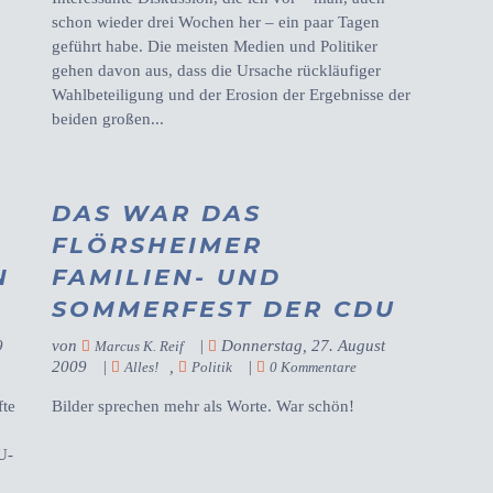
schon wieder drei Wochen her – ein paar Tagen
geführt habe. Die meisten Medien und Politiker
gehen davon aus, dass die Ursache rückläufiger
Wahlbeteiligung und der Erosion der Ergebnisse der
beiden großen...
DAS WAR DAS
FLÖRSHEIMER
N
FAMILIEN- UND
SOMMERFEST DER CDU
9
von
|
Donnerstag, 27. August
Marcus K. Reif
2009
|
,
|
Alles!
Politik
0 Kommentare
fte
Bilder sprechen mehr als Worte. War schön!
U-