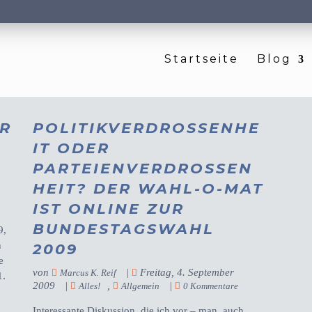
Startseite
Blog
R
POLITIKVERDROSSENHE
IT ODER
PARTEIENVERDROSSEN
HEIT? DER WAHL-O-MAT
IST ONLINE ZUR
BUNDESTAGSWAHL
9,
n
2009
e
von
|
Freitag, 4. September
Marcus K. Reif
1.
2009
|
,
|
Alles!
Allgemein
0 Kommentare
Interessante Diskussion, die ich vor – man, auch