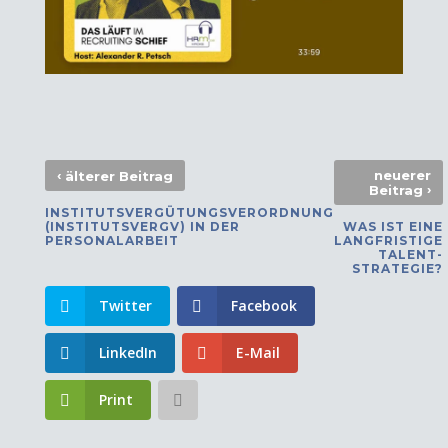
‹
neuerer
älterer Beitrag
›
Beitrag
INSTITUTSVERGÜTUNGSVERORDNUNG
(INSTITUTSVERGV) IN DER
WAS IST EINE
PERSONALARBEIT
LANGFRISTIGE
TALENT-
STRATEGIE?
Twitter
Facebook
LinkedIn
E-Mail
Print