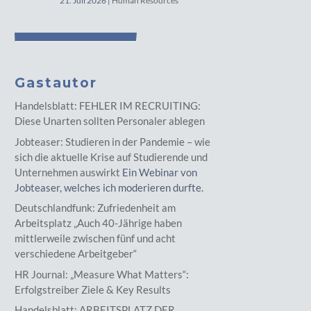
21. Juli 2026
|
Human Resources
Gastautor
Handelsblatt: FEHLER IM RECRUITING:
Diese Unarten sollten Personaler ablegen
Jobteaser: Studieren in der Pandemie – wie
sich die aktuelle Krise auf Studierende und
Unternehmen auswirkt
Ein Webinar von
Jobteaser, welches ich moderieren durfte.
Deutschlandfunk: Zufriedenheit am
Arbeitsplatz „Auch 40-Jährige haben
mittlerweile zwischen fünf und acht
verschiedene Arbeitgeber“
HR Journal: „Measure What Matters“:
Erfolgstreiber Ziele & Key Results
Handelsblatt: ARBEITSPLATZ DER