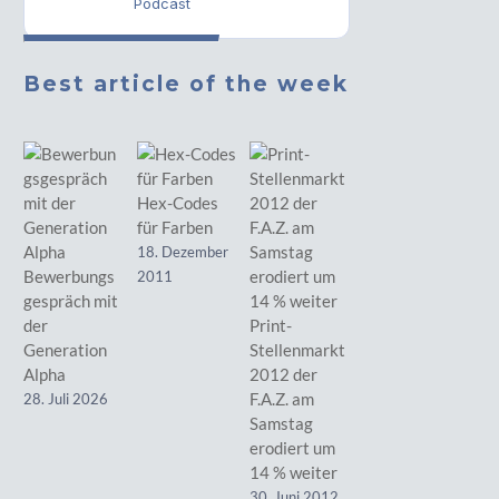
Podcast
Best article of the week
Hex-Codes
für Farben
18. Dezember
Bewerbungs
2011
gespräch mit
der
Print-
Generation
Stellenmarkt
Alpha
2012 der
F.A.Z. am
28. Juli 2026
Samstag
erodiert um
14 % weiter
30. Juni 2012