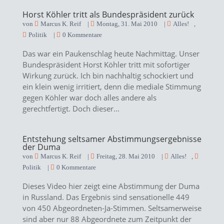
Horst Köhler tritt als Bundespräsident zurück
von
Marcus K. Reif
|
Montag, 31. Mai 2010
|
Alles!
,
Politik
|
0 Kommentare
Das war ein Paukenschlag heute Nachmittag. Unser
Bundespräsident Horst Köhler tritt mit sofortiger
Wirkung zurück. Ich bin nachhaltig schockiert und
ein klein wenig irritiert, denn die mediale Stimmung
gegen Köhler war doch alles andere als
gerechtfertigt. Doch dieser...
Entstehung seltsamer Abstimmungsergebnisse
der Duma
von
Marcus K. Reif
|
Freitag, 28. Mai 2010
|
Alles!
,
Politik
|
0 Kommentare
Dieses Video hier zeigt eine Abstimmung der Duma
in Russland. Das Ergebnis sind sensationelle 449
von 450 Abgeordneten-Ja-Stimmen. Seltsamerweise
sind aber nur 88 Abgeordnete zum Zeitpunkt der