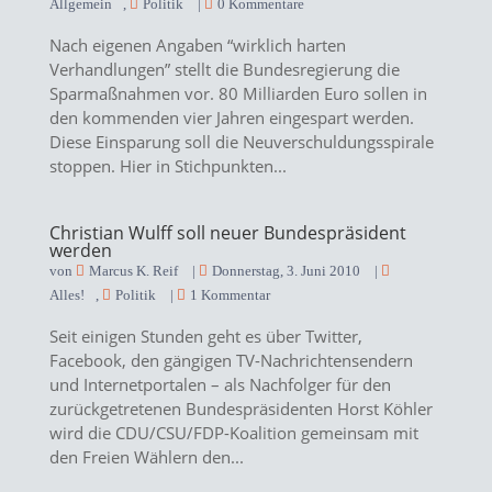
Allgemein
,
Politik
|
0 Kommentare
Nach eigenen Angaben “wirklich harten
Verhandlungen” stellt die Bundesregierung die
Sparmaßnahmen vor. 80 Milliarden Euro sollen in
den kommenden vier Jahren eingespart werden.
Diese Einsparung soll die Neuverschuldungsspirale
stoppen. Hier in Stichpunkten...
Christian Wulff soll neuer Bundespräsident
werden
von
Marcus K. Reif
|
Donnerstag, 3. Juni 2010
|
Alles!
,
Politik
|
1 Kommentar
Seit einigen Stunden geht es über Twitter,
Facebook, den gängigen TV-Nachrichtensendern
und Internetportalen – als Nachfolger für den
zurückgetretenen Bundespräsidenten Horst Köhler
wird die CDU/CSU/FDP-Koalition gemeinsam mit
den Freien Wählern den...