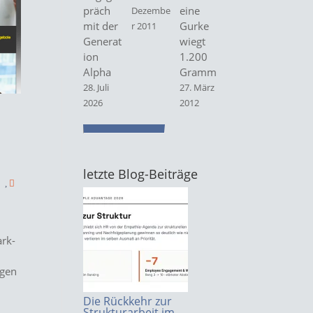
präch
eine
Dezembe
mit der
Gurke
r 2011
Generat
wiegt
ion
1.200
Alpha
Gramm
28. Juli
27. März
2026
2012
letzte Blog-Beiträge
,
ark-
agen
Die Rückkehr zur
Strukturarbeit im