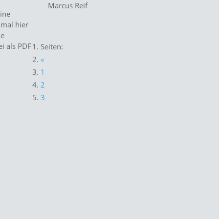
Marcus Reif
ine
 mal hier
ie
ei als PDF
Seiten:
m
«
1
2
3