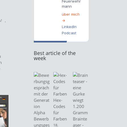
Feuerwehr
mann
über mich
→
s!
,
LinkedIn
Podcast
Best article of the
h
week
h
e
Hex-
Codes
für
Bewerb
Farben
Brainte
ungsges
aser -
18.