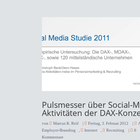
Pulsmesser über Social-M
Aktivitäten der DAX-Konz
von
Marcus K. Reif
|
Freitag, 3. Februar 2012
|
A
Employer-Branding
,
Internet
,
Recruiting
|
0
Kommentare