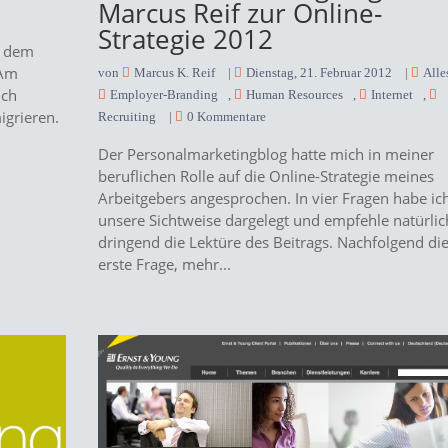
Marcus Reif zur Online-
r
Strategie 2012
s dem
 Am
von
Marcus K. Reif
|
Dienstag, 21. Februar 2012
|
Alle
ich
Employer-Branding
,
Human Resources
,
Internet
,
igrieren.
Recruiting
|
0 Kommentare
Der Personalmarketingblog hatte mich in meiner
beruflichen Rolle auf die Online-Strategie meines
Arbeitgebers angesprochen. In vier Fragen habe ic
unsere Sichtweise dargelegt und empfehle natürlic
dringend die Lektüre des Beitrags. Nachfolgend di
erste Frage, mehr...