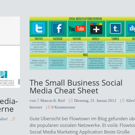
The Small Business Social
Media Cheat Sheet
edia-
von
Marcus K. Reif
|
Dienstag, 31. Januar 2012
|
Alles
erne
Internet
|
0 Kommentare
Gute Übersicht bei Flowtown im Blog gefunden üb
lles!
,
die populären sozialen Netzwerke. Et voilà: Flowt
Social Media Marketing Application Beste Grüße