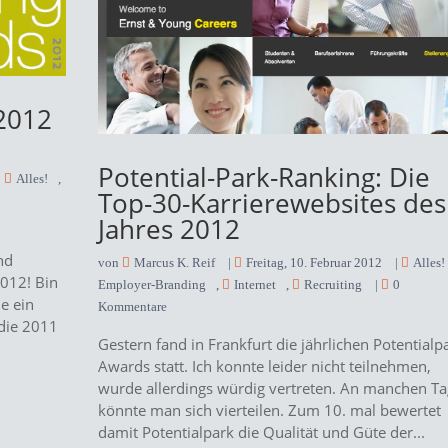
 2012
Potential-Park-Ranking: Die
|
Alles!
,
Top-30-Karrierewebsites des
0
Jahres 2012
nd
von
Marcus K. Reif
|
Freitag, 10. Februar 2012
|
Alles!
2012! Bin
Employer-Branding
,
Internet
,
Recruiting
|
0
ne ein
Kommentare
udie 2011
Gestern fand in Frankfurt die jährlichen Potentialp
Awards statt. Ich konnte leider nicht teilnehmen,
wurde allerdings würdig vertreten. An manchen T
könnte man sich vierteilen. Zum 10. mal bewertet
damit Potentialpark die Qualität und Güte der...