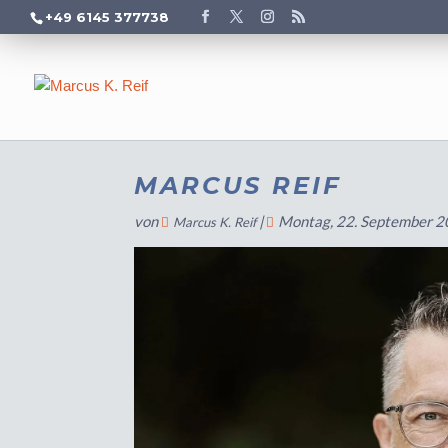
+49 6145 377738
MARCUS REIF
von
|
Montag, 22. September 
Marcus K. Reif