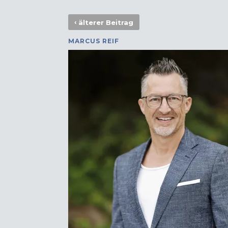
‹
älterer Beitrag
MARCUS REIF