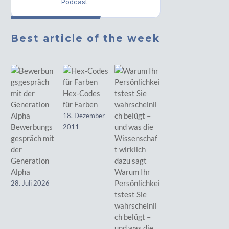
Podcast
Best article of the week
Hex-Codes
für Farben
18. Dezember
Bewerbungs
2011
gespräch mit
der
Generation
Alpha
Warum Ihr
Persönlichkei
28. Juli 2026
tstest Sie
wahrscheinli
ch belügt –
und was die