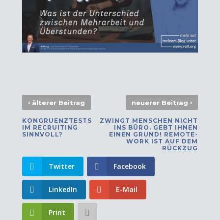
‹
›
älterer Beitrag
neuerer Beitrag
KONGRUENZTESTS
ZWINGT MENSCHEN NICHT
IM RECRUITING
INS BÜRO. GEBT IHNEN
SINNVOLL?
EINEN GRUND! REMOTE-
WORK IST AUF DEM
RÜCKZUG
Twitter
Facebook
LinkedIn
E-Mail
Print