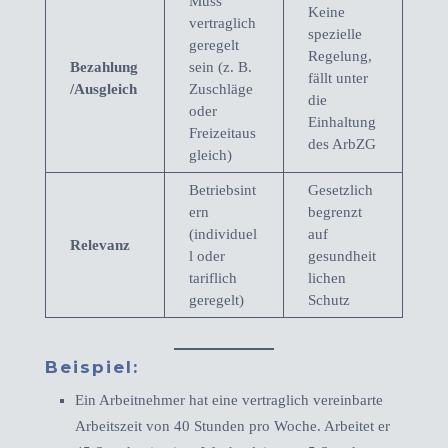
Muss
Keine
vertraglich
spezielle
geregelt
Regelung,
Bezahlung
sein (z. B.
fällt unter
/Ausgleich
Zuschläge
die
oder
Einhaltung
Freizeitaus
des ArbZG
gleich)
Betriebsint
Gesetzlich
ern
begrenzt
(individuel
auf
Relevanz
l oder
gesundheit
tariflich
lichen
geregelt)
Schutz
Beispiel:
Ein Arbeitnehmer hat eine vertraglich vereinbarte
Arbeitszeit von 40 Stunden pro Woche. Arbeitet er