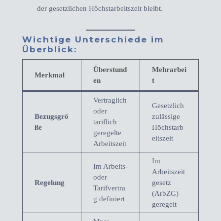
der gesetzlichen Höchstarbeitszeit bleibt.
Wichtige Unterschiede im
Überblick
:
Überstund
Mehrarbei
Merkmal
en
t
Vertraglich
Gesetzlich
oder
Bezugsgrö
zulässige
tariflich
ße
Höchstarb
geregelte
eitszeit
Arbeitszeit
Im
Im Arbeits-
Arbeitszeit
oder
Regelung
gesetz
Tarifvertra
(ArbZG)
g definiert
geregelt