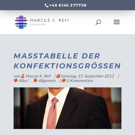
+49 6145 377738
MASSTABELLE DER K
ONFEKTIONSGRÖSSEN
von
Marcus K. Reif
|
Samstag, 15. September 2012
|
Alles!
,
Allgemein
|
0 Kommentare