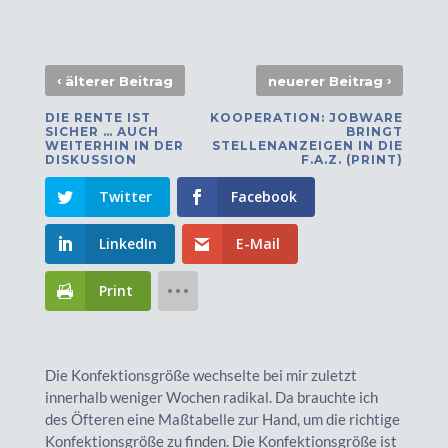
‹
›
älterer Beitrag
neuerer Beitrag
DIE RENTE IST
KOOPERATION: JOBWARE
SICHER … AUCH
BRINGT
WEITERHIN IN DER
STELLENANZEIGEN IN DIE
DISKUSSION
F.A.Z. (PRINT)
Twitter
Facebook
LinkedIn
E-Mail
Print
Die Konfektionsgröße wechselte bei mir zuletzt
innerhalb weniger Wochen radikal. Da brauchte ich
des Öfteren eine Maßtabelle zur Hand, um die richtige
Konfektionsgröße zu finden. Die Konfektionsgröße ist