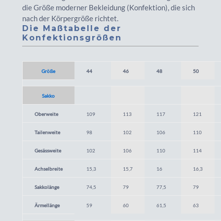
die Größe moderner Bekleidung (Konfektion), die sich
nach der Körpergröße richtet.
Die Maßtabelle der
Konfektionsgrößen
Größe
44
46
48
50
Sakko
Oberweite
109
113
117
121
Tailenweite
98
102
106
110
Gesässweite
102
106
110
114
Achselbreite
15,3
15,7
16
16,3
Sakkolänge
74,5
79
77,5
79
Ärmellänge
59
60
61,5
63