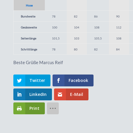
Hose
Bundweite
78
82
86
90
Gesässweite
100
104
108
112
Seitenlänge
101,5
103
105,5
108
Schrittlänge
78
80
82
84
Beste Grüße Marcus Reif
Twitter
Facebook
LinkedIn
E-Mail
Print