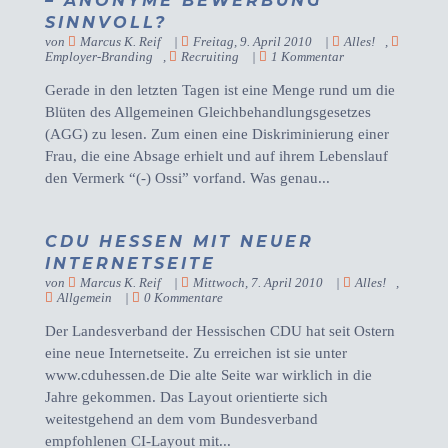
– ANONYME BEWERBUNG
SINNVOLL?
von
Marcus K. Reif
|
Freitag, 9. April 2010
|
Alles!
,
Employer-Branding
,
Recruiting
|
1 Kommentar
Gerade in den letzten Tagen ist eine Menge rund um die
Blüten des Allgemeinen Gleichbehandlungsgesetzes
(AGG) zu lesen. Zum einen eine Diskriminierung einer
Frau, die eine Absage erhielt und auf ihrem Lebenslauf
den Vermerk “(-) Ossi” vorfand. Was genau...
CDU HESSEN MIT NEUER
INTERNETSEITE
von
Marcus K. Reif
|
Mittwoch, 7. April 2010
|
Alles!
,
Allgemein
|
0 Kommentare
Der Landesverband der Hessischen CDU hat seit Ostern
eine neue Internetseite. Zu erreichen ist sie unter
www.cduhessen.de Die alte Seite war wirklich in die
Jahre gekommen. Das Layout orientierte sich
weitestgehend an dem vom Bundesverband
empfohlenen CI-Layout mit...