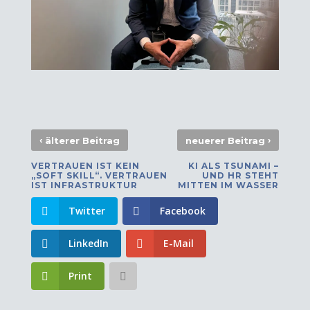
‹
›
älterer Beitrag
neuerer Beitrag
VERTRAUEN IST KEIN
KI ALS TSUNAMI –
„SOFT SKILL“. VERTRAUEN
UND HR STEHT
IST INFRASTRUKTUR
MITTEN IM WASSER
Twitter
Facebook
LinkedIn
E-Mail
Print