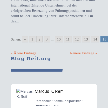
29 Ländern, unterstützt seit über 50 Jahren national und
international führende Unternehmen bei der
erfolgreichen Besetzung von Führungspositionen und
somit bei der Umsetzung ihrer Unternehmensziele. Für
das...
Seiten:
«
1
2
3
...
10
11
12
13
14
15
« Ältere Einträge
Neuere Einträge »
Blog Reif.org
Marcus K. Reif
Personaler · Kommunalpolitiker ·
Feuerwehrmann