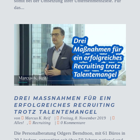
somit bei der Umsetzung ihrer Unternehmensziele. Für
das...
DREI MASSNAHMEN FÜR EIN E
RFOLGREICHES RECRUITING T
ROTZ TALENTEMANGEL
von
Marcus K. Reif
|
Freitag, 8. November 2019
|
Alles!
,
Recruiting
|
0 Kommentare
Die Personalberatung Odgers Berndtson, mit 61 Büros in