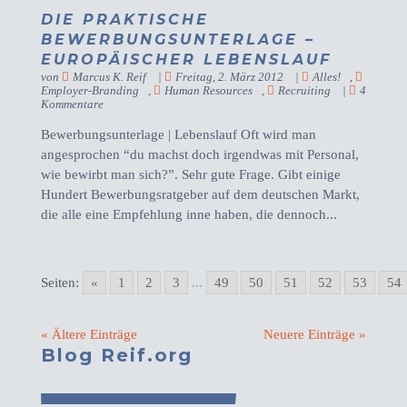
DIE PRAKTISCHE
BEWERBUNGSUNTERLAGE –
EUROPÄISCHER LEBENSLAUF
von
Marcus K. Reif
|
Freitag, 2. März 2012
|
Alles!
,
Employer-Branding
,
Human Resources
,
Recruiting
|
4
Kommentare
Bewerbungsunterlage | Lebenslauf Oft wird man
angesprochen “du machst doch irgendwas mit Personal,
wie bewirbt man sich?”. Sehr gute Frage. Gibt einige
Hundert Bewerbungsratgeber auf dem deutschen Markt,
die alle eine Empfehlung inne haben, die dennoch...
Seiten:
«
1
2
3
...
49
50
51
52
53
54
« Ältere Einträge
Neuere Einträge »
Blog Reif.org